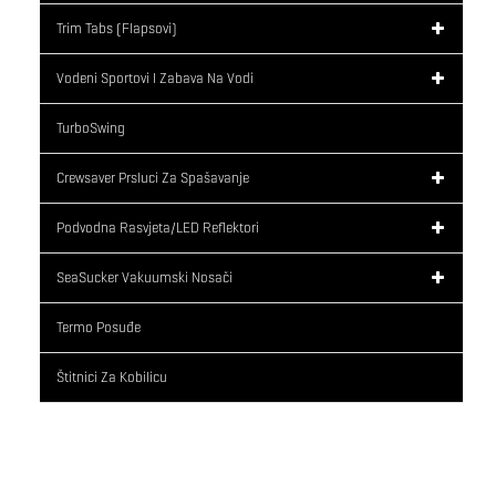
Trim Tabs (flapsovi)
Vodeni Sportovi I Zabava Na Vodi
TurboSwing
Crewsaver Prsluci Za Spašavanje
Podvodna Rasvjeta/LED Reflektori
SeaSucker Vakuumski Nosači
Termo Posuđe
Štitnici Za Kobilicu