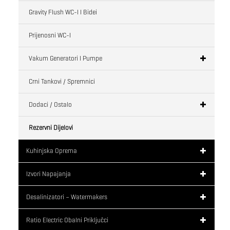
Gravity Flush WC-I I Bidei
Prijenosni WC-I
Vakum Generatori I Pumpe
Crni Tankovi / Spremnici
Dodaci / Ostalo
Rezervni Dijelovi
Kuhinjska Oprema
Izvori Napajanja
Desalinizatori – Watermakers
Ratio Electric Obalni Priključci