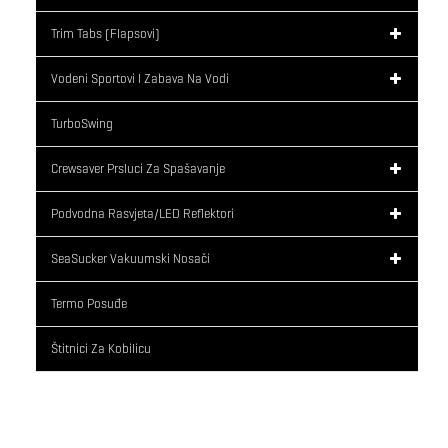
Trim Tabs (flapsovi)
Vodeni Sportovi I Zabava Na Vodi
TurboSwing
Crewsaver Prsluci Za Spašavanje
Podvodna Rasvjeta/LED Reflektori
SeaSucker Vakuumski Nosači
Termo Posuđe
Štitnici Za Kobilicu