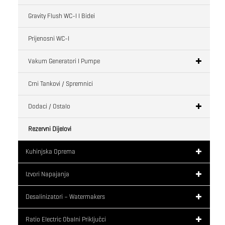
Gravity Flush WC-I I Bidei
Prijenosni WC-I
Vakum Generatori I Pumpe
Crni Tankovi / Spremnici
Dodaci / Ostalo
Rezervni Dijelovi
Kuhinjska Oprema
Izvori Napajanja
Desalinizatori – Watermakers
Ratio Electric Obalni Priključci