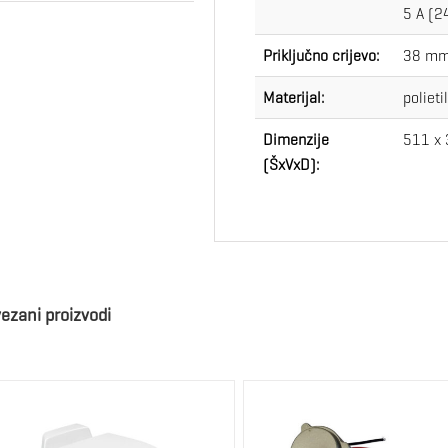
5 A (2
Priključno crijevo:
38 m
Materijal:
poliet
Dimenzije
511 x
(ŠxVxD):
ezani proizvodi