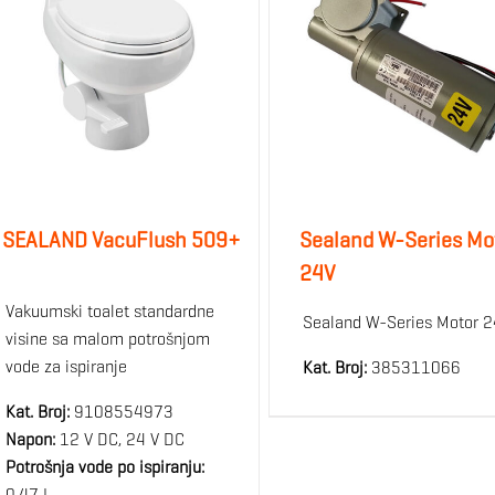
SEALAND VacuFlush 509+
Sealand W-Series Mo
24V
Vakuumski toalet standardne
Sealand W-Series Motor 
visine sa malom potrošnjom
vode za ispiranje
Kat. Broj:
385311066
Kat. Broj:
9108554973
Napon:
12 V DC, 24 V DC
Potrošnja vode po ispiranju:
0.47 L