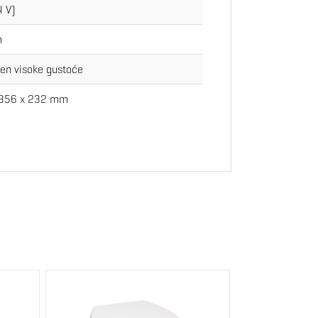
4 V)
m
ilen visoke gustoće
 356 x 232 mm