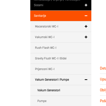
Sistemi
Sanitarije
Maceratorski WC-I
Vakumski WC-I
Rush Flash WC-I
Gravity Flush WC-I I Bidei
Deta
Prijenosni WC-I
Upu
Vakum Generatori I Pumpe
Obil
Vakum Generatori
Poša
Pumpe