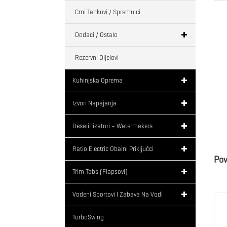
Crni Tankovi / Spremnici
Dodaci / Ostalo
Rezervni Dijelovi
Kuhinjska Oprema
Izvori Napajanja
Desalinizatori – Watermakers
Ratio Electric Obalni Priključci
Pov
Trim Tabs (flapsovi)
Vodeni Sportovi I Zabava Na Vodi
TurboSwing