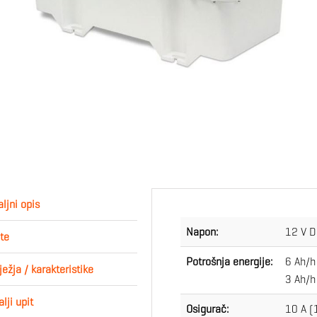
ljni opis
Napon:
12 V D
te
Potrošnja energije:
6 Ah/h
ježja / karakteristike
3 Ah/h
lji upit
Osigurač:
10 A (