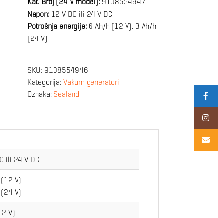
Kat. Broj (24 V model):
9108554947
Napon:
12 V DC ili 24 V DC
Potrošnja energije:
6 Ah/h (12 V), 3 Ah/h
(24 V)
SKU:
9108554946
Kategorija:
Vakum generatori
Oznaka:
Sealand
C ili 24 V DC
 (12 V)
 (24 V)
12 V)