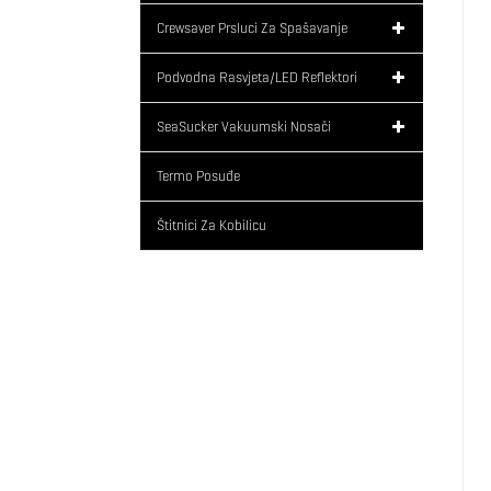
Crewsaver Prsluci Za Spašavanje
Podvodna Rasvjeta/LED Reflektori
SeaSucker Vakuumski Nosači
Termo Posuđe
Štitnici Za Kobilicu