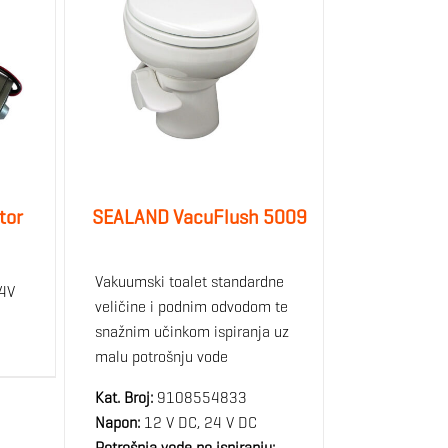
tor
SEALAND VacuFlush 5009
Vakuumski toalet standardne
24V
veličine i podnim odvodom te
snažnim učinkom ispiranja uz
malu potrošnju vode
Kat. Broj:
9108554833
Napon:
12 V DC, 24 V DC
Potrošnja vode po ispiranju: