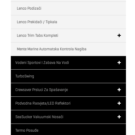
Lenco Podizači
Lenco Prekidači / Tipkala
Lenco Trim Tabs Kompleti
Mente Marine Automatska Kontrola Nagiba
Vodeni Sportovi I Zabava Na Vodi
TurboSwing
Crewsaver Prsluci Za Spašavanje
Podvodna Rasvjeta/LED Reflektori
SeaSucker Vakuumski Nosači
Termo Posuđe