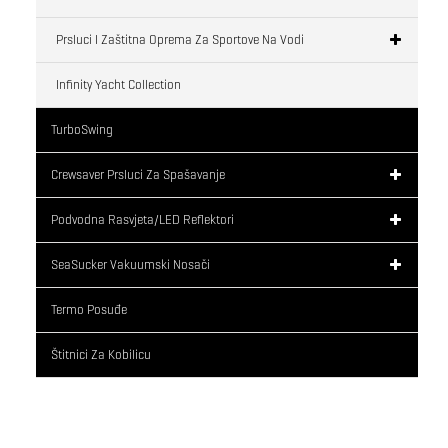
Prsluci I Zaštitna Oprema Za Sportove Na Vodi
Infinity Yacht Collection
TurboSwing
Crewsaver Prsluci Za Spašavanje
Podvodna Rasvjeta/LED Reflektori
SeaSucker Vakuumski Nosači
Termo Posuđe
Štitnici Za Kobilicu