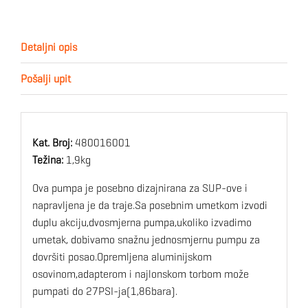
Detaljni opis
Pošalji upit
Kat. Broj:
480016001
Težina:
1,9kg
Ova pumpa je posebno dizajnirana za SUP-ove i
napravljena je da traje.Sa posebnim umetkom izvodi
duplu akciju,dvosmjerna pumpa,ukoliko izvadimo
umetak, dobivamo snažnu jednosmjernu pumpu za
dovršiti posao.Opremljena aluminijskom
osovinom,adapterom i najlonskom torbom može
pumpati do 27PSI-ja(1,86bara).