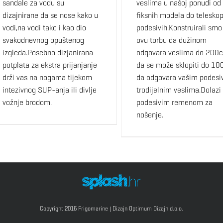
sandale za vodu su
veslima u našoj ponudi od
dizajnirane da se nose kako u
fiksnih modela do teleskop
vodi,na vodi tako i kao dio
podesivih.Konstruirali smo
svakodnevnog opuštenog
ovu torbu da dužinom
izgleda.Posebno dizjanirana
odgovara veslima do 200c
potplata za ekstra prijanjanje
da se može sklopiti do 1
drži vas na nogama tijekom
da odgovara vašim podesi
intezivnog SUP-anja ili divlje
trodijelnim veslima.Dolazi
vožnje brodom.
podesivim remenom za
nošenje.
Copyright 2016 Frigomarine | Dizajn
Optimum Dizajn d.o.o.