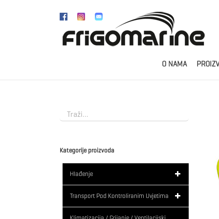
Skip
to
content
O NAMA
PROIZ
Kategorije proizvoda
Hlađenje
Transport Pod Kontroliranim Uvjetima
Klimatizacija / Grijanje / Ventilacijski