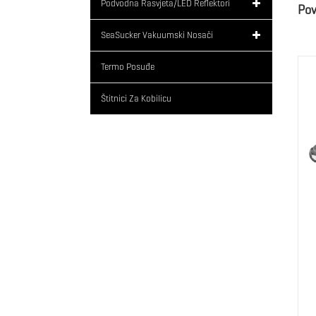
Podvodna Rasvjeta/LED Reflektori
Pov
SeaSucker Vakuumski Nosači
Termo Posuđe
Štitnici Za Kobilicu