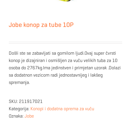
Jobe konop za tube 10P
Došli ste se zabavljati sa gomilom ljudi.Ovaj super čvrsti
konop je dizajniran i osmišljen za vuču velikih tuba za 10
osoba do 2767kg.Ima jedinstven i primjetan uzorak .Dolazi
sa dodatnon vezicom radi jednostavnijeg i lakšeg
spremanja.
SKU:
211917021
Kategorija:
Konopi i dodatna oprema za vuču
Oznaka:
Jobe