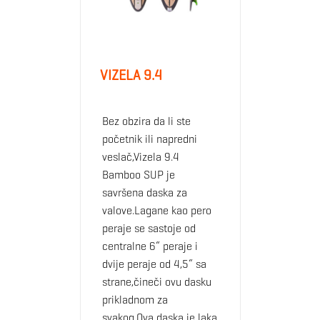
VIZELA 9.4
Bez obzira da li ste
početnik ili napredni
veslač,Vizela 9.4
Bamboo SUP je
savršena daska za
valove.Lagane kao pero
peraje se sastoje od
centralne 6“ peraje i
dvije peraje od 4,5“ sa
strane,čineči ovu dasku
prikladnom za
svakog.Ova daska je laka