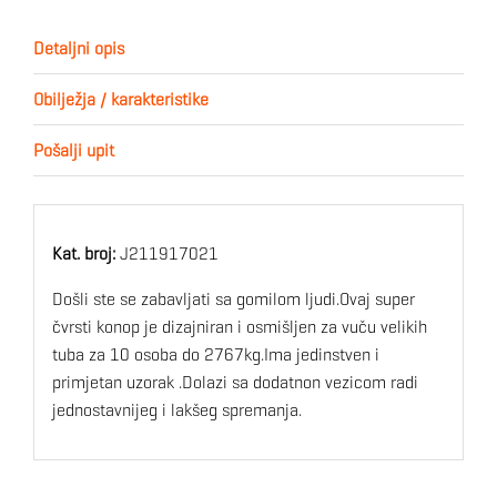
Detaljni opis
Obilježja / karakteristike
Pošalji upit
Kat. broj:
J211917021
Došli ste se zabavljati sa gomilom ljudi.Ovaj super
čvrsti konop je dizajniran i osmišljen za vuču velikih
tuba za 10 osoba do 2767kg.Ima jedinstven i
primjetan uzorak .Dolazi sa dodatnon vezicom radi
jednostavnijeg i lakšeg spremanja.