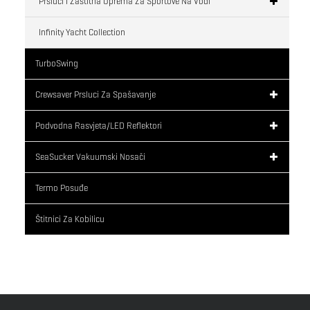
Prsluci I Zaštitna Oprema Za Sportove Na Vodi
Infinity Yacht Collection
TurboSwing
Crewsaver Prsluci Za Spašavanje
Podvodna Rasvjeta/LED Reflektori
SeaSucker Vakuumski Nosači
Termo Posuđe
Štitnici Za Kobilicu