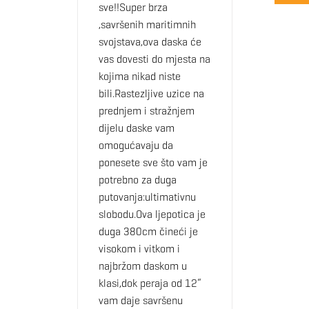
sve!!Super brza
,savršenih maritimnih
svojstava,ova daska će
vas dovesti do mjesta na
kojima nikad niste
bili.Rastezljive uzice na
prednjem i stražnjem
dijelu daske vam
omogućavaju da
ponesete sve što vam je
potrebno za duga
putovanja:ultimativnu
slobodu.Ova ljepotica je
duga 380cm čineći je
visokom i vitkom i
najbržom daskom u
klasi,dok peraja od 12“
vam daje savršenu