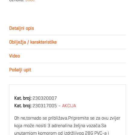
Detaljni opis
Obilježja / karakteristike
Video
Pošalji upit
Kat. broj:
230320007
Kat. broj:
230317005 –
AKCIJA
Oh ne,tornado se približava.Pripremite se za ovu zvijer
koja može nositi 3 adrenalina željna vozača.Sa
unutarnjom komorom od izdržljivog 28G PVC-a i