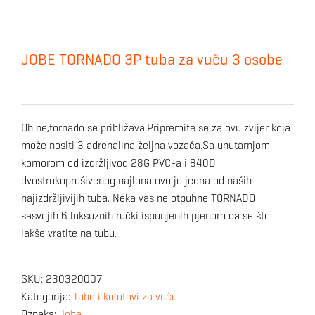
JOBE TORNADO 3P tuba za vuču 3 osobe
Oh ne,tornado se približava.Pripremite se za ovu zvijer koja
može nositi 3 adrenalina željna vozača.Sa unutarnjom
komorom od izdržljivog 28G PVC-a i 840D
dvostrukoprošivenog najlona ovo je jedna od naših
najizdržljivijih tuba. Neka vas ne otpuhne TORNADO
sasvojih 6 luksuznih ručki ispunjenih pjenom da se što
lakše vratite na tubu.
SKU:
230320007
Kategorija:
Tube i kolutovi za vuču
Oznaka:
Jobe