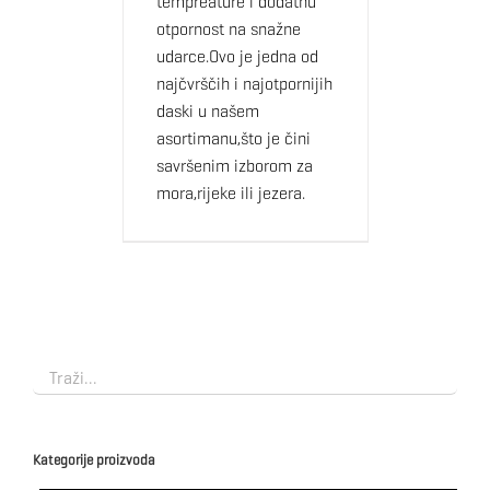
tempreature i dodatnu
otpornost na snažne
udarce.Ovo je jedna od
najčvrščih i najotpornijih
daski u našem
asortimanu,što je čini
savršenim izborom za
mora,rijeke ili jezera.
Kategorije proizvoda