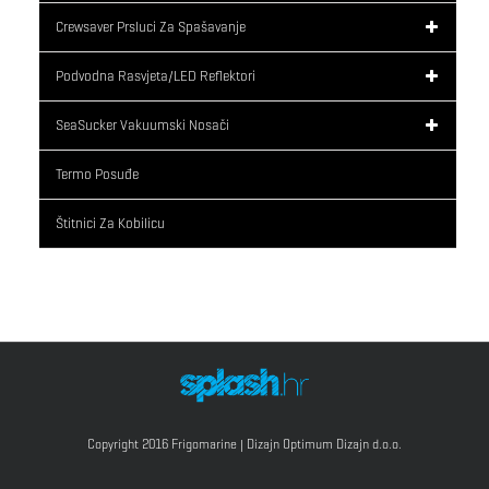
Crewsaver Prsluci Za Spašavanje
Podvodna Rasvjeta/LED Reflektori
SeaSucker Vakuumski Nosači
Termo Posuđe
Štitnici Za Kobilicu
Copyright 2016 Frigomarine | Dizajn
Optimum Dizajn d.o.o.