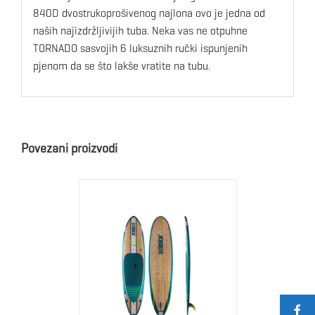
840D dvostrukoprošivenog najlona ovo je jedna od
naših najizdržljivijih tuba. Neka vas ne otpuhne
TORNADO sasvojih 6 luksuznih ručki ispunjenih
pjenom da se što lakše vratite na tubu.
Povezani proizvodi