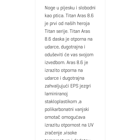
Noge u pijesku i slobodni
kao ptica. Titan Aras 8.6
je prvi od naših heroja
Titan serije. Titan Aras
8.6 daska je otporna na
udarce, dugotrajna i
oduševiti će vas svojom
izvedbom. Aras 8.6 je
izrazito otporna na
udarce i dugotrajna
zahvaljujući EPS jezgri
laminiranoj
stakloplastikom ,a
polikarbonatni vanjski
omotač omogućava
izrazitu otpornost na UV
zračenje ,visoke