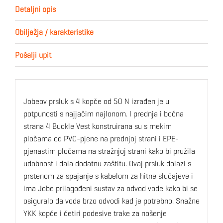
Detaljni opis
Obilježja / karakteristike
Pošalji upit
Jobeov prsluk s 4 kopče od 50 N izrađen je u
potpunosti s najjačim najlonom. I prednja i bočna
strana 4 Buckle Vest konstruirana su s mekim
pločama od PVC-pjene na prednjoj strani i EPE-
pjenastim pločama na stražnjoj strani kako bi pružila
udobnost i dala dodatnu zaštitu. Ovaj prsluk dolazi s
prstenom za spajanje s kabelom za hitne slučajeve i
ima Jobe prilagođeni sustav za odvod vode kako bi se
osiguralo da voda brzo odvodi kad je potrebno. Snažne
YKK kopče i četiri podesive trake za nošenje