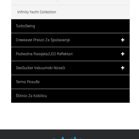
Infinity Yacht Collection
TurboSwing
Crewsaver Prsluci Za Spašavanje
Podvodna Rasvjeta/LED Reflektori
SeaSucker Vakuumski Nosači
Termo Posuđe
Štitnici Za Kobilicu