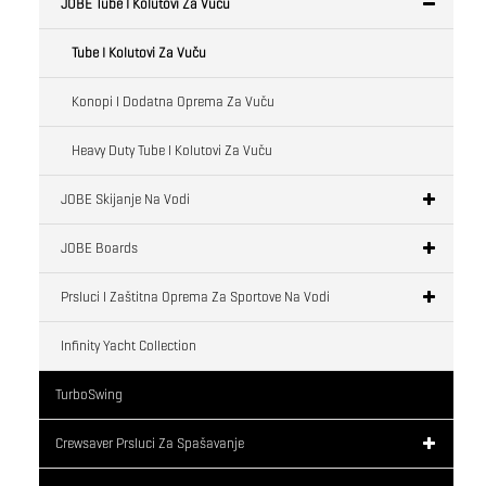
JOBE Tube I Kolutovi Za Vuču
Tube I Kolutovi Za Vuču
Konopi I Dodatna Oprema Za Vuču
Heavy Duty Tube I Kolutovi Za Vuču
JOBE Skijanje Na Vodi
JOBE Boards
Prsluci I Zaštitna Oprema Za Sportove Na Vodi
Infinity Yacht Collection
TurboSwing
Crewsaver Prsluci Za Spašavanje