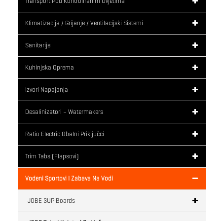
Transport Pod Kontroliranim Uvjetima
Klimatizacija / Grijanje / Ventilacijski Sistemi
Sanitarije
Kuhinjska Oprema
Izvori Napajanja
Desalinizatori – Watermakers
Ratio Electric Obalni Priključci
Trim Tabs (flapsovi)
Vodeni Sportovi I Zabava Na Vodi
JOBE SUP Boards