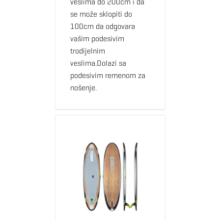
veslima do 200cm i da
se može sklopiti do
100cm da odgovara
vašim podesivim
trodijelnim
veslima.Dolazi sa
podesivim remenom za
nošenje.