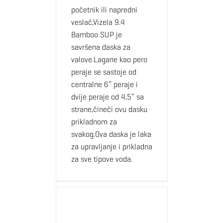
početnik ili napredni
veslač,Vizela 9.4
Bamboo SUP je
savršena daska za
valove.Lagane kao pero
peraje se sastoje od
centralne 6“ peraje i
dvije peraje od 4,5“ sa
strane,čineči ovu dasku
prikladnom za
svakog.Ova daska je laka
za upravljanje i prikladna
za sve tipove voda.